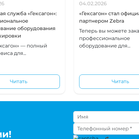
26
04.02.2026
я служба «Гексагон»:
«Гексагон» стал офиц
иональное
партнером Zebra
вание оборудования
Теперь вы можете зака
кировки
профессиональное
ксагон» — полный
оборудование для...
виса для...
Читать
Читать
ми!