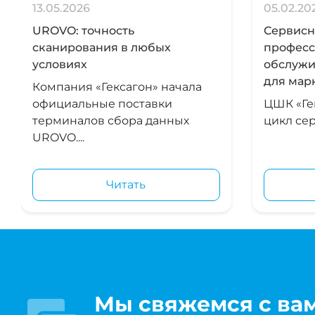
13.05.2026
05.02.20
UROVO: точность
Сервисна
сканирования в любых
професс
условиях
обслужи
для мар
Компания «Гексагон» начала
официальные поставки
ЦШК «Ге
терминалов сбора данных
цикл сер
UROVO....
Читать
Мы свяжемся с ва