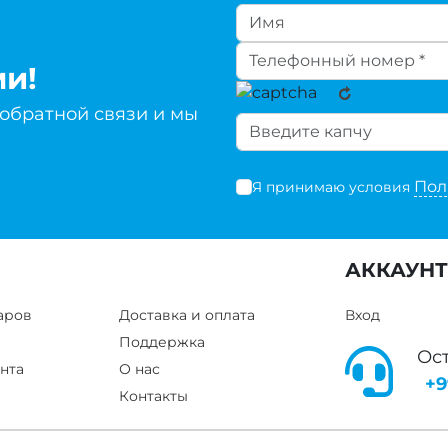
ми!
 обратной связи и мы
Пол
Я принимаю условия
АККАУНТ
аров
Доставка и оплата
Вход
Поддержка
Ос
нта
О нас
+9
Контакты