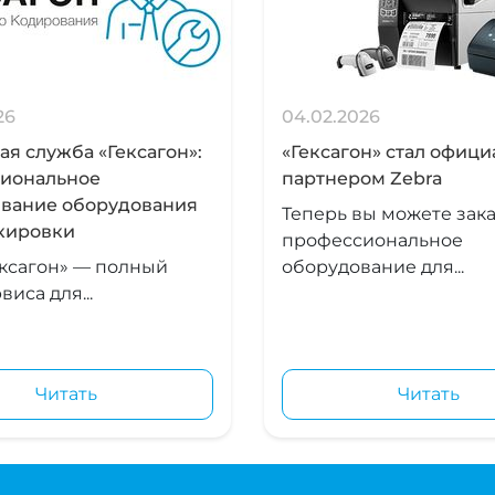
26
04.02.2026
я служба «Гексагон»:
«Гексагон» стал офиц
иональное
партнером Zebra
вание оборудования
Теперь вы можете зака
кировки
профессиональное
ксагон» — полный
оборудование для...
виса для...
Читать
Читать